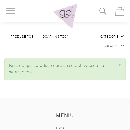
PRODUSE TGB
DOAR „ÎN STOC”
CATEGORIE
CULOARE
×
Nu s-au găsit produse care să se potrivească cu
selecția dvs.
MENIU
PRODUSE