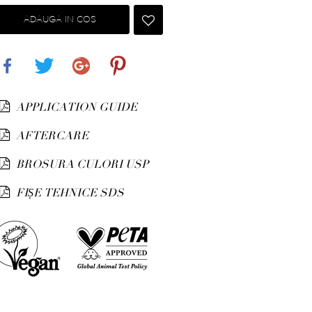
ADAUGA IN COS
Share
Tweet
Google+
Pinterest
APPLICATION GUIDE
AFTERCARE
BROSURA CULORI USP
FIȘE TEHNICE SDS