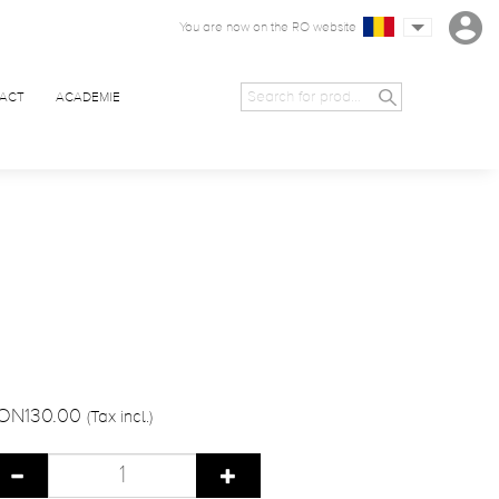
You are now on the RO website
ACT
ACADEMIE
ON130.00
(Tax incl.)