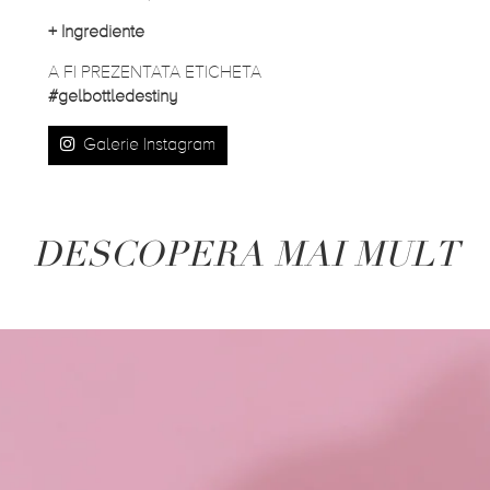
+
Ingrediente
A FI PREZENTATA ETICHETA
#gelbottledestiny
Galerie Instagram
DESCOPERA MAI MULT