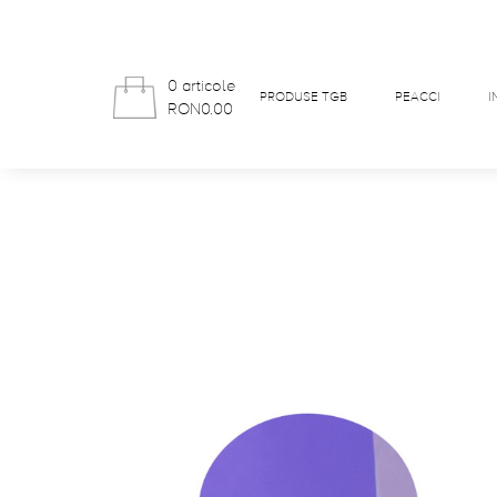
0 articole
PRODUSE TGB
PEACCI
I
RON0.00