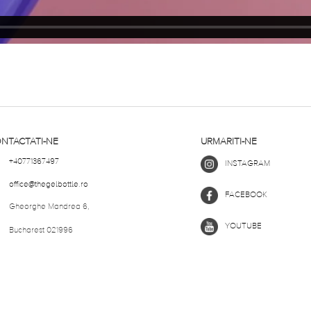
NTACTATI-NE
URMARITI-NE
+40771367497
INSTAGRAM
office@thegelbottle.ro
FACEBOOK
Gheorghe Mandrea 6,
YOUTUBE
Bucharest 021996