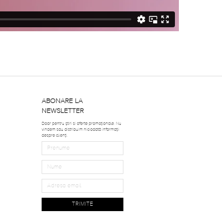
ABONARE LA
NEWSLETTER
Doar pentru știri si oferte promoționale. Nu
vindem sau distribuim niciodată informații
despre clienți.
TRIMITE