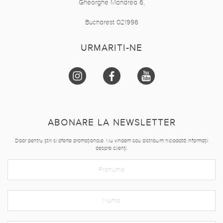
Gheorghe Mandrea 6,
Bucharest 021996
URMARITI-NE
ABONARE LA NEWSLETTER
Doar pentru știri si oferte promoționale. Nu vindem sau distribuim niciodată informații
despre clienți.