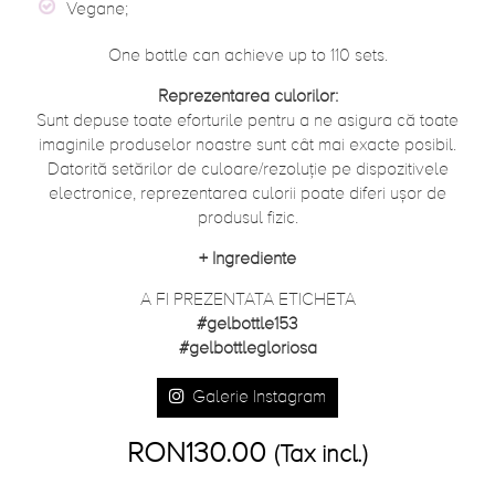
Vegane;
One bottle can achieve up to 110 sets.
Reprezentarea culorilor:
Sunt depuse toate eforturile pentru a ne asigura că toate
imaginile produselor noastre sunt cât mai exacte posibil.
Datorită setărilor de culoare/rezoluție pe dispozitivele
electronice, reprezentarea culorii poate diferi ușor de
produsul fizic.
+
Ingrediente
A FI PREZENTATA ETICHETA
#gelbottle153
#gelbottlegloriosa
Galerie Instagram
RON130.00
(Tax incl.)