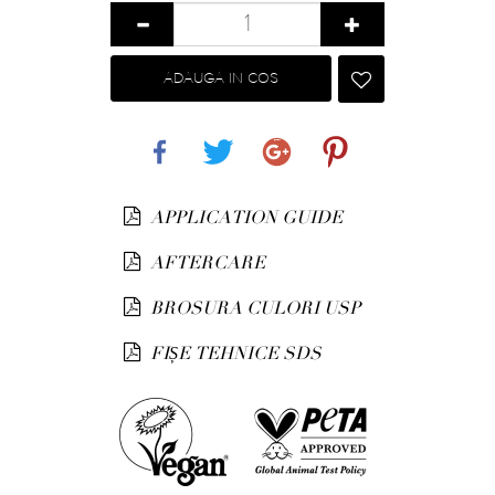
ADAUGA IN COS
Share
Tweet
Google+
Pinterest
APPLICATION GUIDE
AFTERCARE
BROSURA CULORI USP
FIȘE TEHNICE SDS