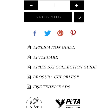
ADAUGA IN COS
Share
Tweet
Google+
Pinterest
APPLICATION GUIDE
AFTERCARE
APRÈS SKI COLLECTION GUIDE
BROSURA CULORI USP
FIȘE TEHNICE SDS