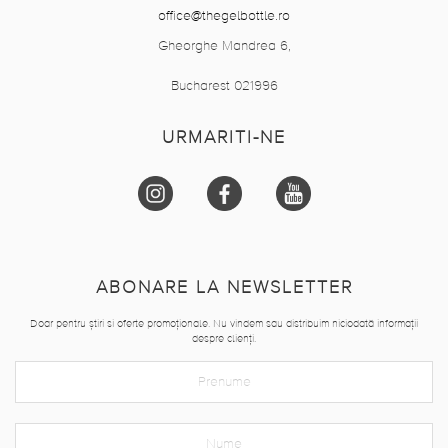
office@thegelbottle.ro
Gheorghe Mandrea 6,
Bucharest 021996
URMARITI-NE
ABONARE LA NEWSLETTER
Doar pentru știri si oferte promoționale. Nu vindem sau distribuim niciodată informații
despre clienți.