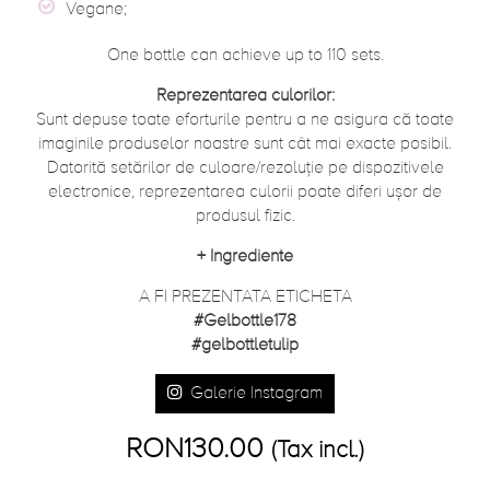
Vegane;
One bottle can achieve up to 110 sets.
Reprezentarea culorilor:
Sunt depuse toate eforturile pentru a ne asigura că toate
imaginile produselor noastre sunt cât mai exacte posibil.
Datorită setărilor de culoare/rezoluție pe dispozitivele
electronice, reprezentarea culorii poate diferi ușor de
produsul fizic.
+
Ingrediente
A FI PREZENTATA ETICHETA
#Gelbottle178
#gelbottletulip
Galerie Instagram
RON130.00
(Tax incl.)