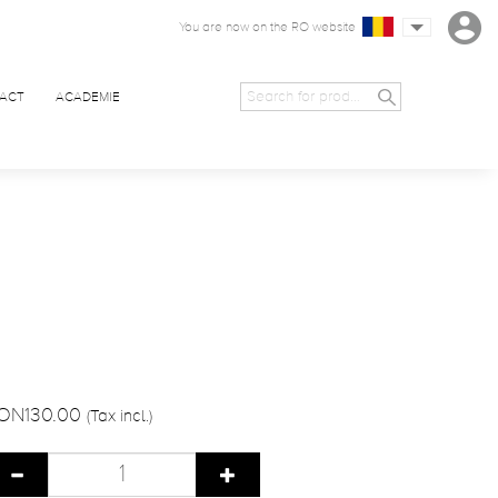
You are now on the RO website
ACT
ACADEMIE
ON130.00
(Tax incl.)