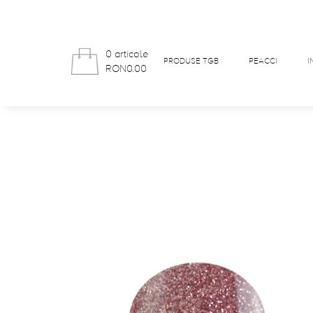
0 articole
PRODUSE TGB
PEACCI
I
RON0.00