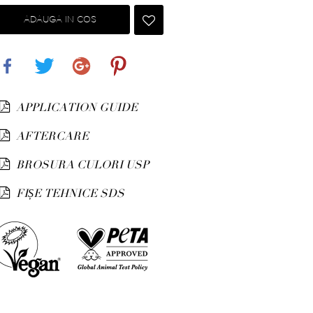
ADAUGA IN COS
Share
Tweet
Google+
Pinterest
APPLICATION GUIDE
AFTERCARE
BROSURA CULORI USP
FIȘE TEHNICE SDS