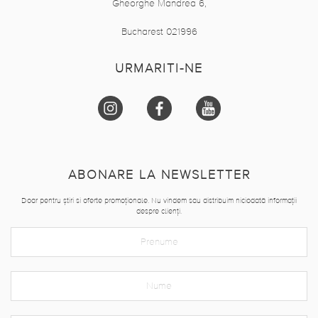
Gheorghe Mandrea 6,
Bucharest 021996
URMARITI-NE
ABONARE LA NEWSLETTER
Doar pentru știri si oferte promoționale. Nu vindem sau distribuim niciodată informații
despre clienți.