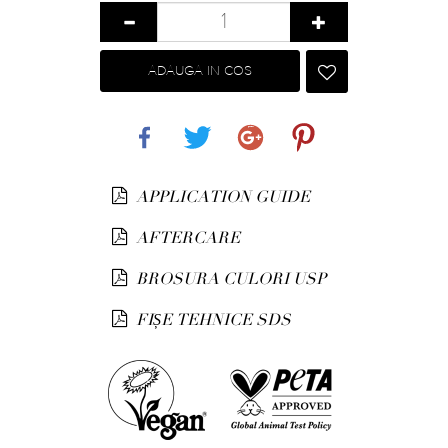
ADAUGA IN COS
Share
Tweet
Google+
Pinterest
APPLICATION GUIDE
AFTERCARE
BROSURA CULORI USP
FIȘE TEHNICE SDS