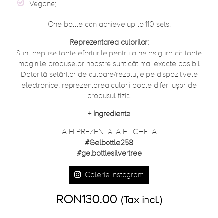
Vegane;
One bottle can achieve up to 110 sets.
Reprezentarea culorilor:
Sunt depuse toate eforturile pentru a ne asigura că toate
imaginile produselor noastre sunt cât mai exacte posibil.
Datorită setărilor de culoare/rezoluție pe dispozitivele
electronice, reprezentarea culorii poate diferi ușor de
produsul fizic.
+
Ingrediente
A FI PREZENTATA ETICHETA
#Gelbottle258
#gelbottlesilvertree
Galerie Instagram
RON130.00
(Tax incl.)