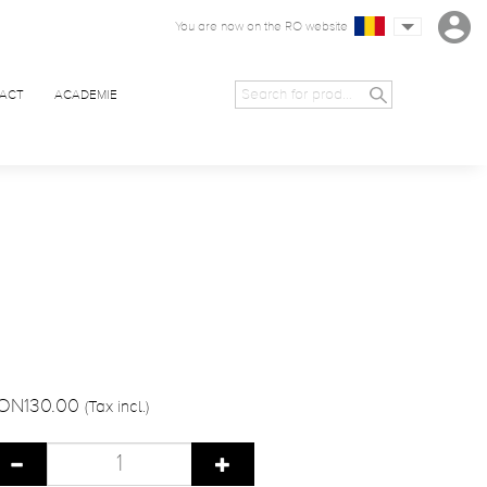
You are now on the RO website
ACT
ACADEMIE
ON130.00
(Tax incl.)