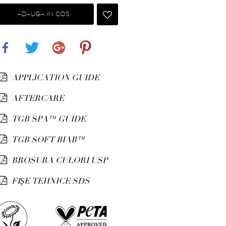
ADAUGA IN COS
Share
Tweet
Google+
Pinterest
APPLICATION GUIDE
AFTERCARE
TGB SPA™ GUIDE
TGB SOFT BIAB™
BROSURA CULORI USP
FIȘE TEHNICE SDS