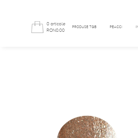
0 articole
PRODUSE TGB
PEACCI
I
RON0.00