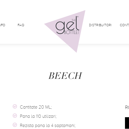
NFO
FAQ
DISTRIBUITORI
CONT
BEECH
Cantitate 20 ML;
R
Pana la 110 utilizari;
Rezista pana la 4 saptamani;