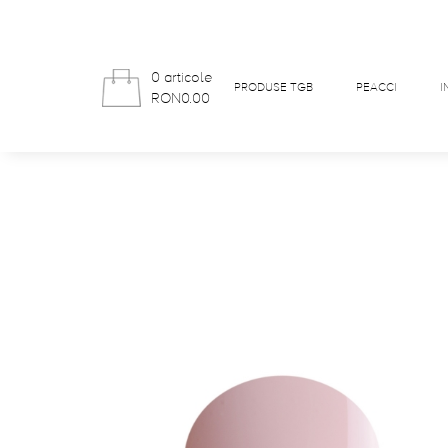
0 articole
PRODUSE TGB
PEACCI
I
RON0.00