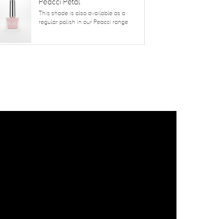
Peacci Petal
This shade is also available as a
regular polish in our Peacci range