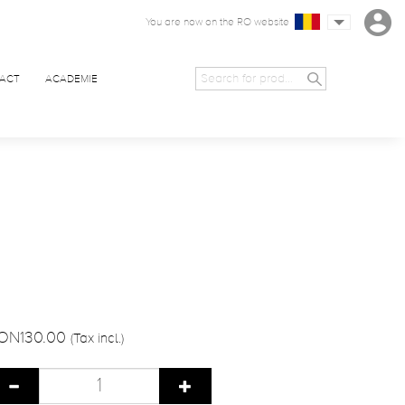
You are now on the RO website
ACT
ACADEMIE
ON130.00
(Tax incl.)