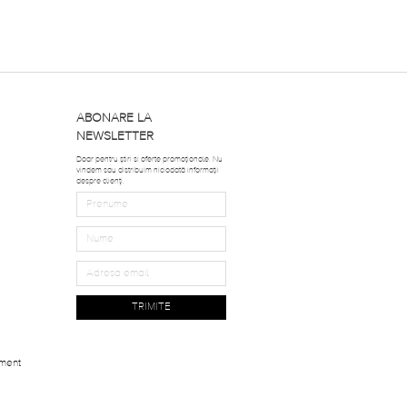
ABONARE LA
NEWSLETTER
Doar pentru știri si oferte promoționale. Nu
vindem sau distribuim niciodată informații
despre clienți.
TRIMITE
ment