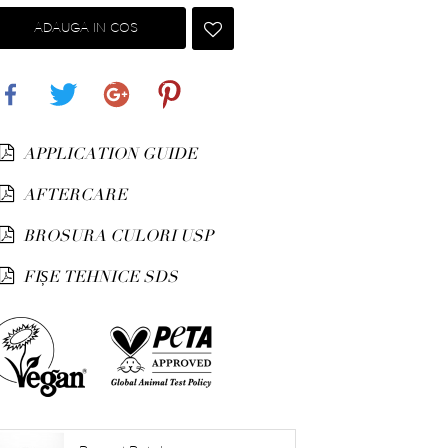
ADAUGA IN COS
Share
Tweet
Google+
Pinterest
APPLICATION GUIDE
AFTERCARE
BROSURA CULORI USP
FIȘE TEHNICE SDS