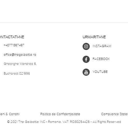
NTACTATI-NE
URMARITI-NE
+40771367497
INSTAGRAM
office@thegelbottle.ro
FACEBOOK
Gheorghe Mandrea 6,
YOUTUBE
Bucharest 021996
eni & Conditii
Politica de Confidențialitate
Compliance State
© 2021 The Gelbottle INC - Romania.
VAT: RO30254426 - All Rights Reserved