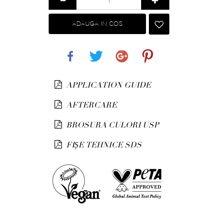
ADAUGA IN COS
Share
Tweet
Google+
Pinterest
APPLICATION GUIDE
AFTERCARE
BROSURA CULORI USP
FIȘE TEHNICE SDS