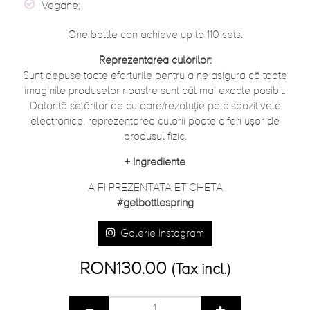
Vegane;
One bottle can achieve up to 110 sets.
Reprezentarea culorilor:
Sunt depuse toate eforturile pentru a ne asigura că toate
imaginile produselor noastre sunt cât mai exacte posibil.
Datorită setărilor de culoare/rezoluție pe dispozitivele
electronice, reprezentarea culorii poate diferi ușor de
produsul fizic.
+
Ingrediente
A FI PREZENTATA ETICHETA
#gelbottlespring
Galerie Instagram
RON130.00
(Tax incl.)