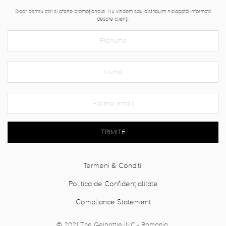
Doar pentru știri si oferte promoționale. Nu vindem sau distribuim niciodată informații
despre clienți.
TRIMITE
Termeni & Conditii
Politica de Confidențialitate
Compliance Statement
© 2021 The Gelbottle INC - Romania.