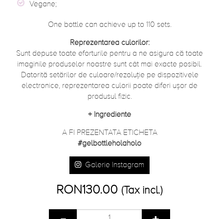
Vegane;
One bottle can achieve up to 110 sets.
Reprezentarea culorilor:
Sunt depuse toate eforturile pentru a ne asigura că toate
imaginile produselor noastre sunt cât mai exacte posibil.
Datorită setărilor de culoare/rezoluție pe dispozitivele
electronice, reprezentarea culorii poate diferi ușor de
produsul fizic.
+
Ingrediente
A FI PREZENTATA ETICHETA
#gelbottleholaholo
Galerie Instagram
RON130.00
(Tax incl.)