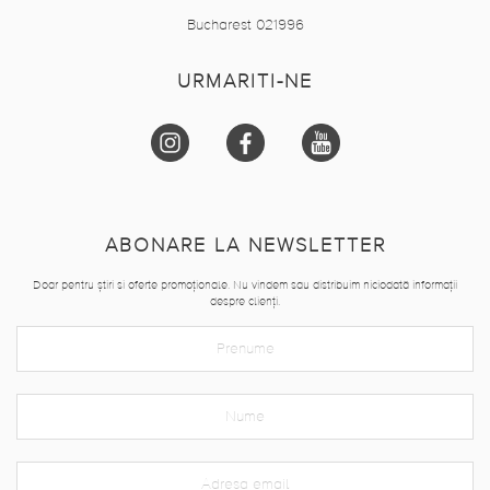
Bucharest 021996
URMARITI-NE
ABONARE LA NEWSLETTER
Doar pentru știri si oferte promoționale. Nu vindem sau distribuim niciodată informații
despre clienți.