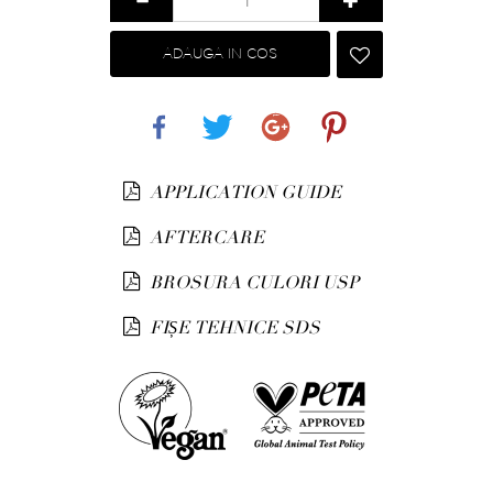
ADAUGA IN COS
Share
Tweet
Google+
Pinterest
APPLICATION GUIDE
AFTERCARE
BROSURA CULORI USP
FIȘE TEHNICE SDS