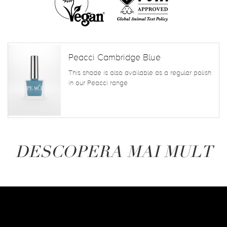
Peacci Cambridge Blue
This shade is also available as a regular polish
in our Peacci range
DESCOPERA MAI MULT