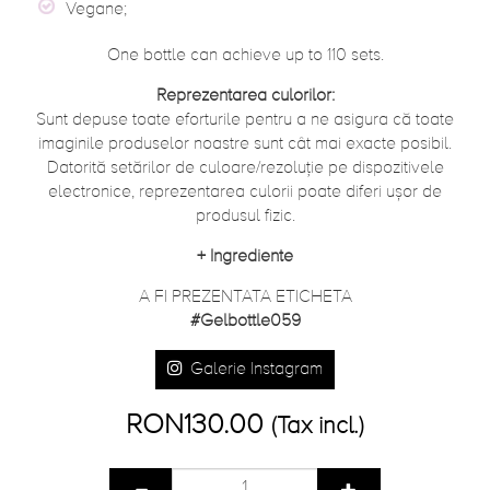
Vegane;
One bottle can achieve up to 110 sets.
Reprezentarea culorilor:
Sunt depuse toate eforturile pentru a ne asigura că toate
imaginile produselor noastre sunt cât mai exacte posibil.
Datorită setărilor de culoare/rezoluție pe dispozitivele
electronice, reprezentarea culorii poate diferi ușor de
produsul fizic.
+
Ingrediente
A FI PREZENTATA ETICHETA
#Gelbottle059
Galerie Instagram
RON130.00
(Tax incl.)