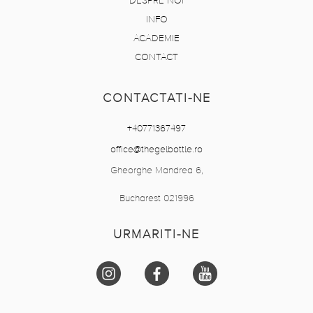
DESPRE NOI
INFO
ACADEMIE
CONTACT
CONTACTATI-NE
+40771367497
office@thegelbottle.ro
Gheorghe Mandrea 6,
Bucharest 021996
URMARITI-NE