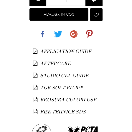
ADAUGA IN COS
Share
Tweet
Google+
Pinterest
APPLICATION GUIDE
AFTERCARE
STUDIO GEL GUIDE
TGB SOFT BIAB™
BROSURA CULORI USP
FIȘE TEHNICE SDS