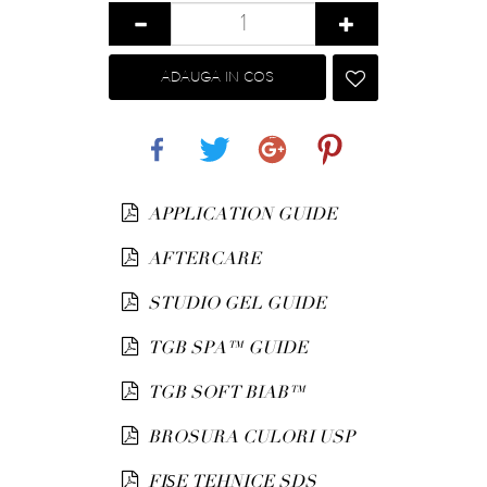
ADAUGA IN COS
Share
Tweet
Google+
Pinterest
APPLICATION GUIDE
AFTERCARE
STUDIO GEL GUIDE
TGB SPA™ GUIDE
TGB SOFT BIAB™
BROSURA CULORI USP
FIȘE TEHNICE SDS