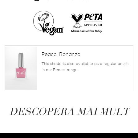
Peacci Bonanza
This shade is also available as a regular polish
in our Peacci range
DESCOPERA MAI MULT