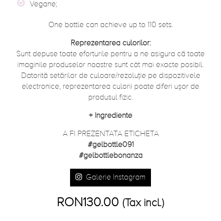
Vegane;
One bottle can achieve up to 110 sets.
Reprezentarea culorilor:
Sunt depuse toate eforturile pentru a ne asigura că toate
imaginile produselor noastre sunt cât mai exacte posibil.
Datorită setărilor de culoare/rezoluție pe dispozitivele
electronice, reprezentarea culorii poate diferi ușor de
produsul fizic.
+
Ingrediente
A FI PREZENTATA ETICHETA
#gelbottle091
#gelbottlebonanza
Galerie Instagram
RON130.00
(Tax incl.)