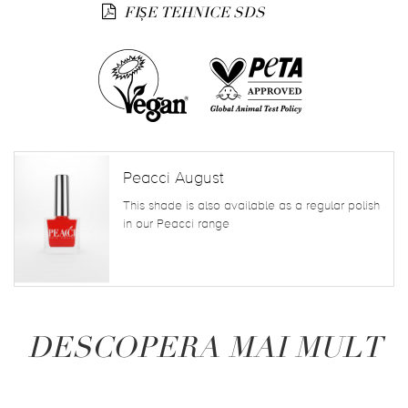
FIȘE TEHNICE SDS
Peacci August
This shade is also available as a regular polish
in our Peacci range
DESCOPERA MAI MULT