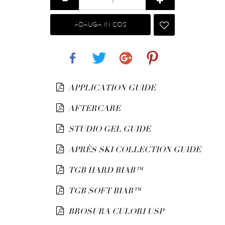
ADAUGA IN COS
Share
Tweet
Google+
Pinterest
APPLICATION GUIDE
AFTERCARE
STUDIO GEL GUIDE
APRÈS SKI COLLECTION GUIDE
TGB HARD BIAB™
TGB SOFT BIAB™
BROSURA CULORI USP