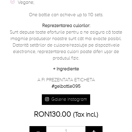
Vegane;
One bottle can achieve up to 110 sets.
Reprezentarea culorilor:
Sunt depuse toate eforturile pentru a ne asigura că toate
imaginile produselor noastre sunt cât mai exacte posibil.
Datorită setărilor de culoare/rezoluție pe dispozitivele
electronice, reprezentarea culorii poate diferi ușor de
produsul fizic.
+
Ingrediente
A FI PREZENTATA ETICHETA
#gelbottle095
Galerie Instagram
RON130.00
(Tax incl.)