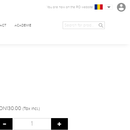
You are now on the RO website
ACT
ACADEMIE
ON130.00
(Tax incl.)