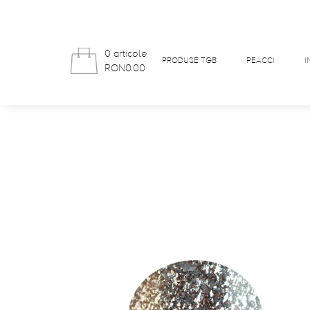
0 articole
PRODUSE TGB
PEACCI
I
RON0.00