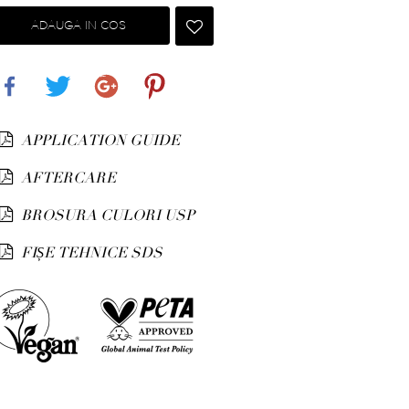
ADAUGA IN COS
Share
Tweet
Google+
Pinterest
APPLICATION GUIDE
AFTERCARE
BROSURA CULORI USP
FIȘE TEHNICE SDS