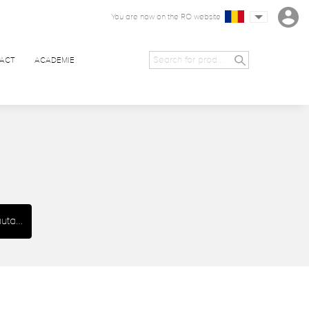
You are now on the RO website
ACT
ACADEMIE
uta…