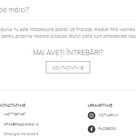
de mărci?
urile nu este întotdeauna posibil să finalizați imediat între vech
e pentru propriile noastre produse atunci când sunt amestecate sau
MAI AVEȚI ÎNTREBĂRI?
CONTACTATI-NE
NTACTATI-NE
URMARITI-NE
+40771367497
INSTAGRAM
office@thegelbottle.ro
FACEBOOK
Gheorghe Mandrea 6,