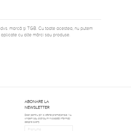
ea dvs. marcă și TGB. Cu toate acestea, nu putem
 aplicate cu alte mărci sau produse.
ABONARE LA
NEWSLETTER
Doar pentru știri si oferte promoționale. Nu
vindem sau distribuim niciodată informații
despre clienți.