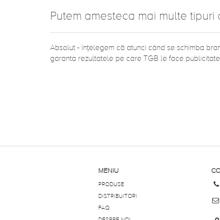
Putem amesteca mai multe tipuri 
Absolut - înțelegem că atunci când se schimba brand
garanta rezultatele pe care TGB le face publicitat
MENIU
CO
PRODUSE
DISTRIBUITORI
FAQ