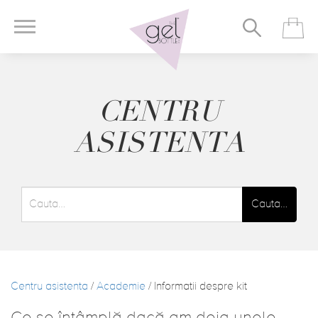
CENTRU
ASISTENTA
Cauta…
Centru asistenta
/
Academie
/ Informatii despre kit