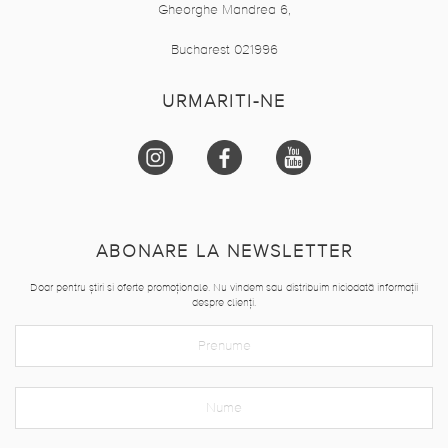
Gheorghe Mandrea 6,
Bucharest 021996
URMARITI-NE
ABONARE LA NEWSLETTER
Doar pentru știri si oferte promoționale. Nu vindem sau distribuim niciodată informații
despre clienți.