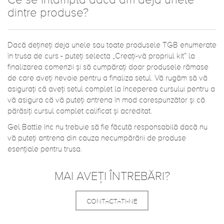
Ce se întâmplă dacă am deja unele
dintre produse?
Dacă dețineți deja unele sau toate produsele TGB enumerate
în trusa de curs - puteți selecta „Creați-vă propriul kit” la
finalizarea comenzii și să cumpărați doar produsele rămase
de care aveți nevoie pentru a finaliza setul. Vă rugăm să vă
asigurați că aveți setul complet la începerea cursului pentru a
vă asigura că vă puteți antrena în mod corespunzător și că
părăsiți cursul complet calificat și acreditat.
Gel Bottle Inc nu trebuie să fie făcută responsabilă dacă nu
vă puteți antrena din cauza necumpărării de produse
esențiale pentru trusa.
MAI AVEȚI ÎNTREBĂRI?
CONTACTATI-NE