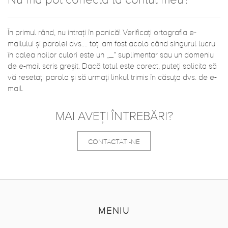
Nu mă pot conecta la contul meu?
În primul rând, nu intrați în panică! Verificați ortografia e-
mailului și parolei dvs.... toți am fost acolo când singurul lucru
în calea noilor culori este un „_” suplimentar sau un domeniu
de e-mail scris greșit. Dacă totul este corect, puteți solicita să
vă resetați parola și să urmați linkul trimis în căsuța dvs. de e-
mail.
MAI AVEȚI ÎNTREBĂRI?
CONTACTATI-NE
MENIU