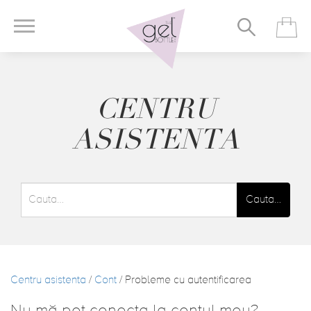
CENTRU
ASISTENTA
Cauta…
Centru asistenta
/
Cont
/ Probleme cu autentificarea