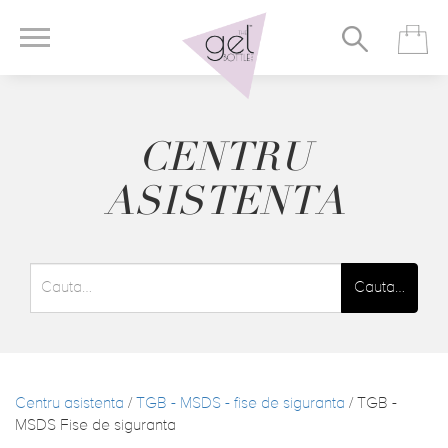
CENTRU
ASISTENTA
Cauta…
Centru asistenta
/
TGB - MSDS - fise de siguranta
/ TGB -
MSDS Fise de siguranta