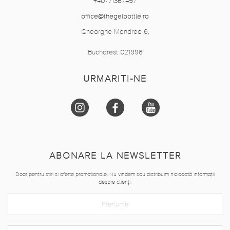
+40771367497
office@thegelbottle.ro
Gheorghe Mandrea 6,
Bucharest 021996
URMARITI-NE
ABONARE LA NEWSLETTER
Doar pentru știri si oferte promoționale. Nu vindem sau distribuim niciodată informații
despre clienți.