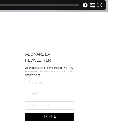
ABONARE LA
NEWSLETTER
Doar pentru știri si oferte promoționale. Nu
vindem sau distribuim niciodată informații
despre clienți.
TRIMITE