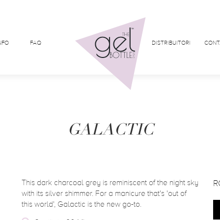
NFO
FAQ
DISTRIBUITORI
CONT
GALACTIC
This dark charcoal grey is reminiscent of the night sky
R
with its silver shimmer. For a manicure that's 'out of
this world', Galactic is the new go-to.