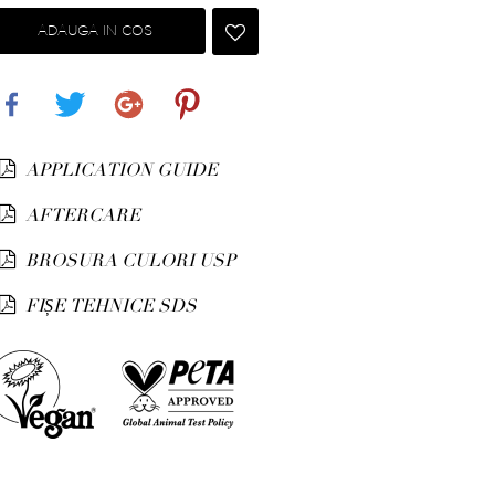
ADAUGA IN COS
Share
Tweet
Google+
Pinterest
APPLICATION GUIDE
AFTERCARE
BROSURA CULORI USP
FIȘE TEHNICE SDS