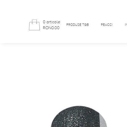
0 articole
PRODUSE TGB
PEACCI
I
RON0.00