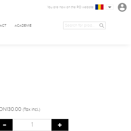
You are now on the RO website
ACT
ACADEMIE
ON130.00
(Tax incl.)