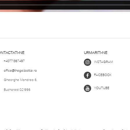
NTACTATI-NE
URMARITI-NE
+40771367497
INSTAGRAM
office@thegelbottle.ro
FACEBOOK
Gheorghe Mandrea 6,
YOUTUBE
Bucharest 021996