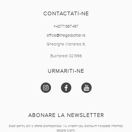
CONTACTATI-NE
+40771367497
office@thegelbottle.ro
Gheorghe Mandrea 6,
Bucharest 021996
URMARITI-NE
ABONARE LA NEWSLETTER
Doar pentru știri si oferte promoționale. Nu vindem sau distribuim niciodată informații
despre clienți.