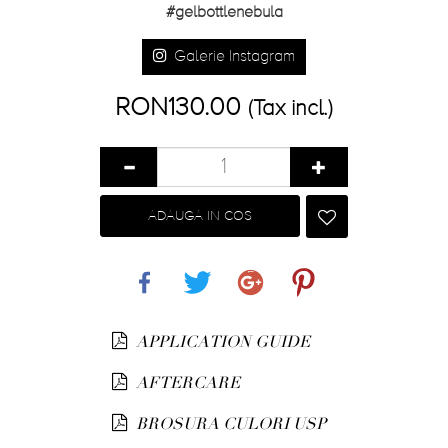
#gelbottlenebula
Galerie Instagram
RON130.00
(Tax incl.)
ADAUGA IN COS
Share
Tweet
Google+
Pinterest
APPLICATION GUIDE
AFTERCARE
BROSURA CULORI USP