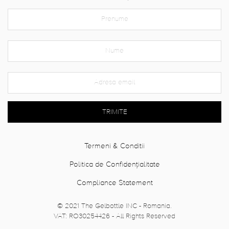
TRIMITE
Termeni & Conditii
Politica de Confidențialitate
Compliance Statement
© 2021 The Gelbottle INC - Romania.
VAT: RO30254426 - All Rights Reserved