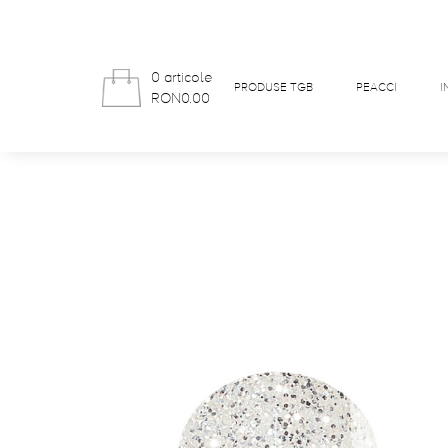
0 articole
PRODUSE TGB
PEACCI
I
RON0.00