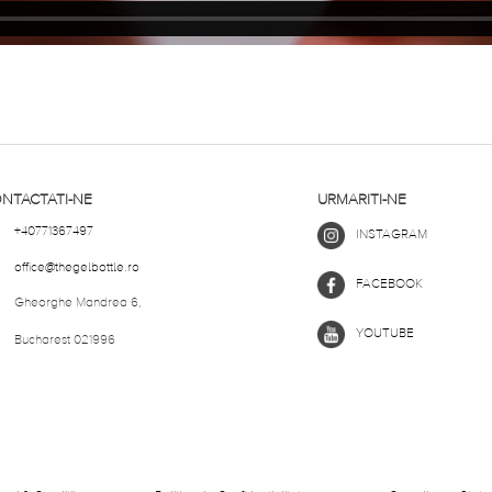
NTACTATI-NE
URMARITI-NE
+40771367497
INSTAGRAM
office@thegelbottle.ro
FACEBOOK
Gheorghe Mandrea 6,
YOUTUBE
Bucharest 021996