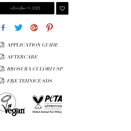
ADAUGA IN COS
Share
Tweet
Google+
Pinterest
APPLICATION GUIDE
AFTERCARE
BROSURA CULORI USP
FIȘE TEHNICE SDS