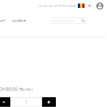
You are now on the RO website
ACT
ACADEMIE
ON130.00
(Tax incl.)