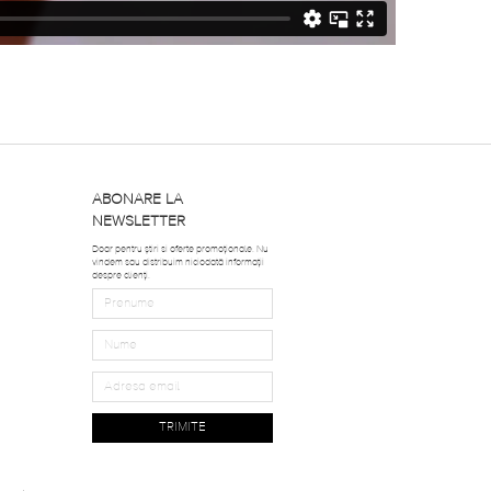
ABONARE LA
NEWSLETTER
Doar pentru știri si oferte promoționale. Nu
vindem sau distribuim niciodată informații
despre clienți.
TRIMITE