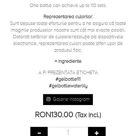
One bottle can achieve up to 110 sets.
Reprezentarea culorilor:
Sunt depuse toate eforturile pentru a ne asigura că toate
imaginile produselor noastre sunt cât mai exacte posibil.
Datorită setărilor de culoare/rezoluție pe dispozitivele
electronice, reprezentarea culorii poate diferi ușor de
produsul fizic.
+
Ingrediente
A FI PREZENTATA ETICHETA
#gelbottle111
#gelbottlewaterlily
Galerie Instagram
RON130.00
(Tax incl.)