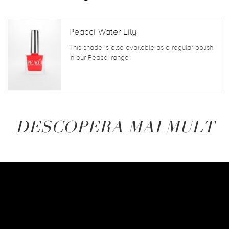
Peacci Water Lily
This shade is also available as a regular polish
in our Peacci range
DESCOPERA MAI MULT