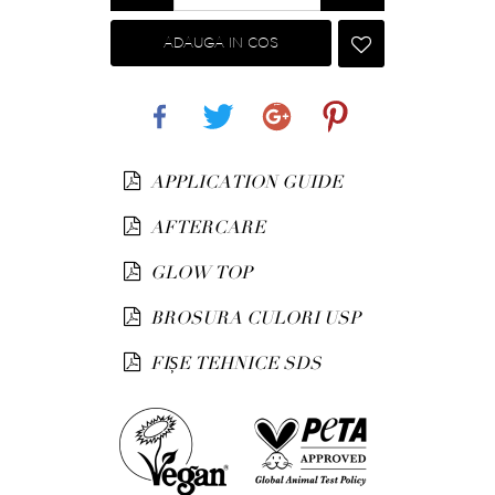
ADAUGA IN COS
Share
Tweet
Google+
Pinterest
APPLICATION GUIDE
AFTERCARE
GLOW TOP
BROSURA CULORI USP
FIȘE TEHNICE SDS