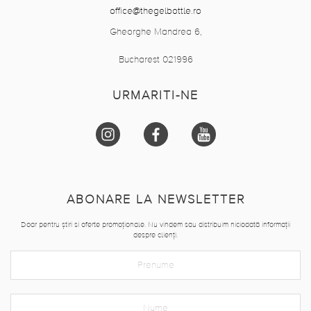
office@thegelbottle.ro
Gheorghe Mandrea 6,
Bucharest 021996
URMARITI-NE
ABONARE LA NEWSLETTER
Doar pentru știri si oferte promoționale. Nu vindem sau distribuim niciodată informații
despre clienți.