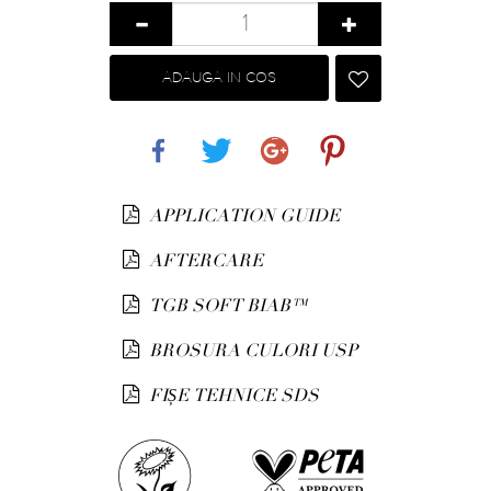
ADAUGA IN COS
Share
Tweet
Google+
Pinterest
APPLICATION GUIDE
AFTERCARE
TGB SOFT BIAB™
BROSURA CULORI USP
FIȘE TEHNICE SDS