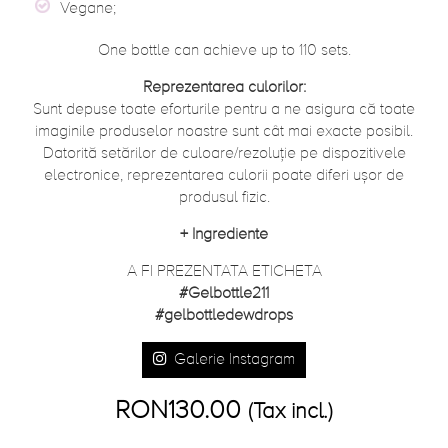
Vegane;
One bottle can achieve up to 110 sets.
Reprezentarea culorilor:
Sunt depuse toate eforturile pentru a ne asigura că toate
imaginile produselor noastre sunt cât mai exacte posibil.
Datorită setărilor de culoare/rezoluție pe dispozitivele
electronice, reprezentarea culorii poate diferi ușor de
produsul fizic.
+
Ingrediente
A FI PREZENTATA ETICHETA
#Gelbottle211
#gelbottledewdrops
Galerie Instagram
RON130.00
(Tax incl.)