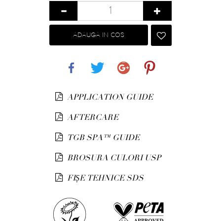
ADAUGA IN COS
Share
Tweet
Google+
Pinterest
APPLICATION GUIDE
AFTERCARE
TGB SPA™ GUIDE
BROSURA CULORI USP
FIȘE TEHNICE SDS