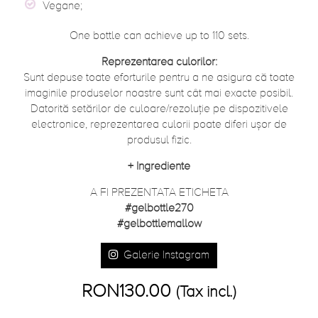
Vegane;
One bottle can achieve up to 110 sets.
Reprezentarea culorilor:
Sunt depuse toate eforturile pentru a ne asigura că toate
imaginile produselor noastre sunt cât mai exacte posibil.
Datorită setărilor de culoare/rezoluție pe dispozitivele
electronice, reprezentarea culorii poate diferi ușor de
produsul fizic.
+
Ingrediente
A FI PREZENTATA ETICHETA
#gelbottle270
#gelbottlemallow
Galerie Instagram
RON130.00
(Tax incl.)