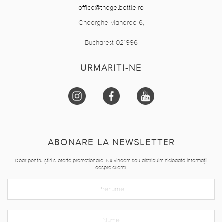
office@thegelbottle.ro
Gheorghe Mandrea 6,
Bucharest 021996
URMARITI-NE
ABONARE LA NEWSLETTER
Doar pentru știri si oferte promoționale. Nu vindem sau distribuim niciodată informații
despre clienți.