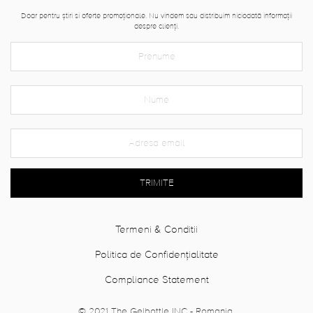
Doar pentru știri si oferte promoționale. Nu vindem sau distribuim niciodată informații
despre clienți.
TRIMITE
Termeni & Conditii
Politica de Confidențialitate
Compliance Statement
© 2021 The Gelbottle INC - Romania.