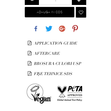
ADAUGA IN COS
Share
Tweet
Google+
Pinterest
APPLICATION GUIDE
AFTERCARE
BROSURA CULORI USP
FIȘE TEHNICE SDS