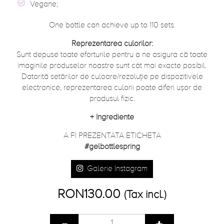
Vegane;
One bottle can achieve up to 110 sets.
Reprezentarea culorilor:
Sunt depuse toate eforturile pentru a ne asigura că toate
imaginile produselor noastre sunt cât mai exacte posibil.
Datorită setărilor de culoare/rezoluție pe dispozitivele
electronice, reprezentarea culorii poate diferi ușor de
produsul fizic.
+
Ingrediente
A FI PREZENTATA ETICHETA
#gelbottlespring
Galerie Instagram
RON130.00
(Tax incl.)