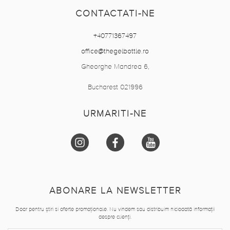
CONTACTATI-NE
+40771367497
office@thegelbottle.ro
Gheorghe Mandrea 6,
Bucharest 021996
URMARITI-NE
ABONARE LA NEWSLETTER
Doar pentru știri si oferte promoționale. Nu vindem sau distribuim niciodată informații
despre clienți.