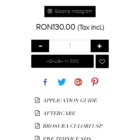
Galerie Instagram
RON130.00
(Tax incl.)
ADAUGA IN COS
Share
Tweet
Google+
Pinterest
APPLICATION GUIDE
AFTERCARE
BROSURA CULORI USP
FIȘE TEHNICE SDS