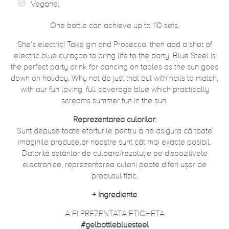
Vegane;
One bottle can achieve up to 110 sets.
She’s electric! Take gin and Prosecco, then add a shot of
electric blue curaçao to bring life to the party. Blue Steel is
the perfect party drink for dancing on tables as the sun goes
down on holiday. Why not do just that but with nails to match,
with our fun loving, full coverage blue which practically
screams summer fun in the sun.
Reprezentarea culorilor:
Sunt depuse toate eforturile pentru a ne asigura că toate
imaginile produselor noastre sunt cât mai exacte posibil.
Datorită setărilor de culoare/rezoluție pe dispozitivele
electronice, reprezentarea culorii poate diferi ușor de
produsul fizic.
+
Ingrediente
A FI PREZENTATA ETICHETA
#gelbottlebluesteel