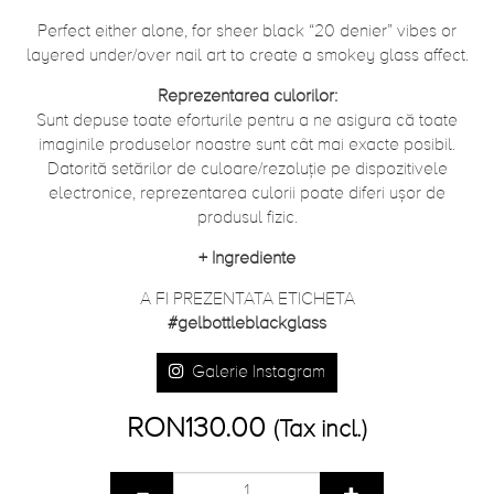
Perfect either alone, for sheer black “20 denier” vibes or
layered under/over nail art to create a smokey glass affect.
Reprezentarea culorilor:
Sunt depuse toate eforturile pentru a ne asigura că toate
imaginile produselor noastre sunt cât mai exacte posibil.
Datorită setărilor de culoare/rezoluție pe dispozitivele
electronice, reprezentarea culorii poate diferi ușor de
produsul fizic.
+
Ingrediente
A FI PREZENTATA ETICHETA
#gelbottleblackglass
Galerie Instagram
RON130.00
(Tax incl.)