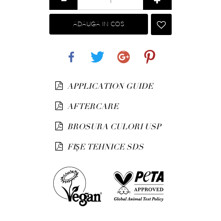
ADAUGA IN COS
Share
Tweet
Google+
Pinterest
APPLICATION GUIDE
AFTERCARE
BROSURA CULORI USP
FIȘE TEHNICE SDS