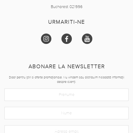
Bucharest 021996
URMARITI-NE
ABONARE LA NEWSLETTER
Doar pentru știri si oferte promoționale. Nu vindem sau distribuim niciodată informații
despre clienți.