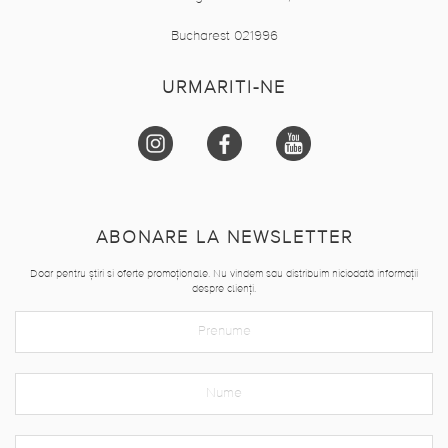
Bucharest 021996
URMARITI-NE
ABONARE LA NEWSLETTER
Doar pentru știri si oferte promoționale. Nu vindem sau distribuim niciodată informații
despre clienți.