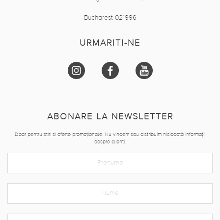
Bucharest 021996
URMARITI-NE
ABONARE LA NEWSLETTER
Doar pentru știri si oferte promoționale. Nu vindem sau distribuim niciodată informații
despre clienți.