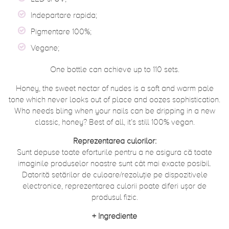
Indepartare rapida;
Pigmentare 100%;
Vegane;
One bottle can achieve up to 110 sets.
Honey, the sweet nectar of nudes is a soft and warm pale
tone which never looks out of place and oozes sophistication.
Who needs bling when your nails can be dripping in a new
classic, honey? Best of all, it’s still 100% vegan.
Reprezentarea culorilor:
Sunt depuse toate eforturile pentru a ne asigura că toate
imaginile produselor noastre sunt cât mai exacte posibil.
Datorită setărilor de culoare/rezoluție pe dispozitivele
electronice, reprezentarea culorii poate diferi ușor de
produsul fizic.
+
Ingrediente