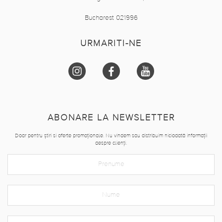
Bucharest 021996
URMARITI-NE
ABONARE LA NEWSLETTER
Doar pentru știri si oferte promoționale. Nu vindem sau distribuim niciodată informații
despre clienți.