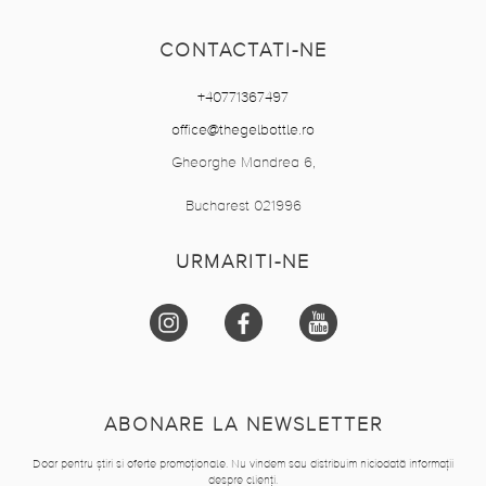
CONTACTATI-NE
+40771367497
office@thegelbottle.ro
Gheorghe Mandrea 6,
Bucharest 021996
URMARITI-NE
ABONARE LA NEWSLETTER
Doar pentru știri si oferte promoționale. Nu vindem sau distribuim niciodată informații
despre clienți.