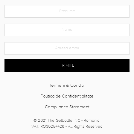
TRIMITE
Termeni & Conditii
Politica de Confidențialitate
Compliance Statement
© 2021 The Gelbottle INC - Romania.
VAT: RO30254426 - All Rights Reserved