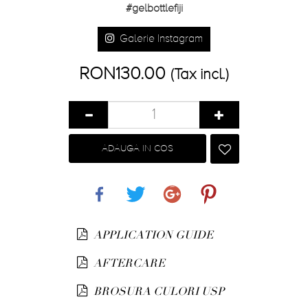
#gelbottlefiji
Galerie Instagram
RON130.00
(Tax incl.)
ADAUGA IN COS
Share
Tweet
Google+
Pinterest
APPLICATION GUIDE
AFTERCARE
BROSURA CULORI USP