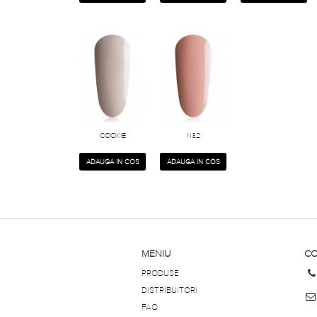
COOKIE
N32
ADAUGA IN COS
ADAUGA IN COS
MENIU
CO
PRODUSE
DISTRIBUITORI
FAQ