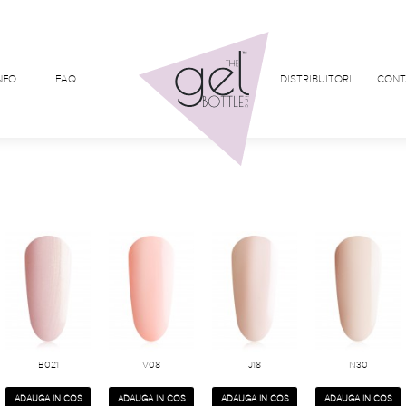
NFO
FAQ
DISTRIBUITORI
CONT
B021
V08
J18
N30
ADAUGA IN COS
ADAUGA IN COS
ADAUGA IN COS
ADAUGA IN COS