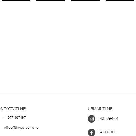
NTACTATI-NE
URMARITI-NE
+40771367497
INSTAGRAM
office@thegelbottle.ro
FACEBOOK