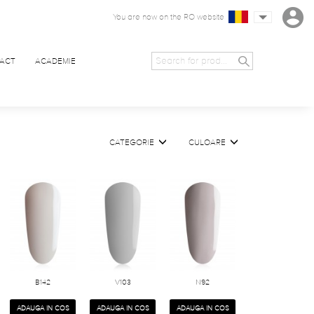
You are now on the RO website
ACT
ACADEMIE
CATEGORIE
CULOARE
B142
V103
N92
ADAUGA IN COS
ADAUGA IN COS
ADAUGA IN COS