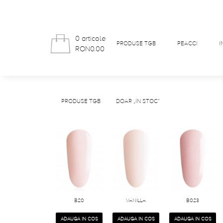
0 articole
PRODUSE TGB
PEACCI
I
RON0.00
PRODUSE TGB
DOAR „ÎN STOC”
B20
VANILLA
B023
ADAUGA IN COS
ADAUGA IN COS
ADAUGA IN COS