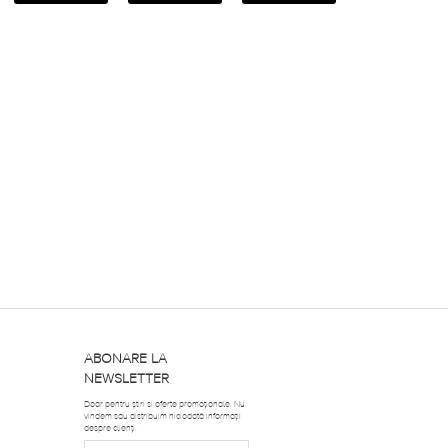
ABONARE LA
NEWSLETTER
Doar pentru știri si oferte promoționale. Nu
vindem sau distribuim niciodată informații
despre clienți.