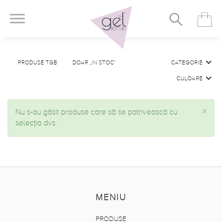
PRODUSE TGB
DOAR „ÎN STOC”
CATEGORIE
CULOARE
×
Nu s-au găsit produse care să se potrivească cu
selecția dvs.
MENIU
PRODUSE