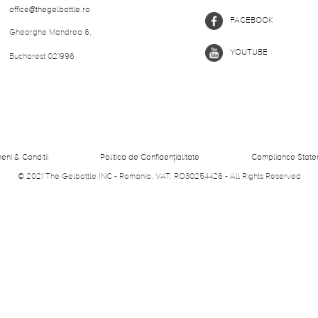
office@thegelbottle.ro
FACEBOOK
Gheorghe Mandrea 6,
YOUTUBE
Bucharest 021996
eni & Conditii
Politica de Confidențialitate
Compliance State
© 2021 The Gelbottle INC - Romania.
VAT: RO30254426 - All Rights Reserved