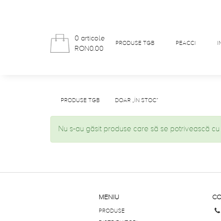
0 articole
PRODUSE TGB
PEACCI
I
RON0.00
PRODUSE TGB
DOAR „ÎN STOC”
Nu s-au găsit produse care să se potrivească cu 
MENIU
CO
PRODUSE