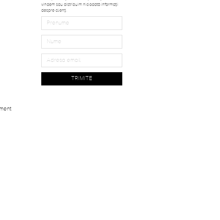
vindem sau distribuim niciodată informații
despre clienți.
TRIMITE
ment