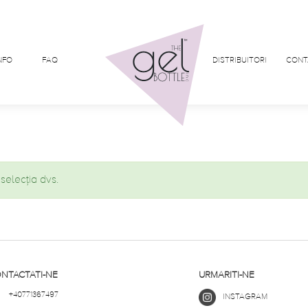
NFO
FAQ
DISTRIBUITORI
CONT
selecția dvs.
NTACTATI-NE
URMARITI-NE
+40771367497
INSTAGRAM