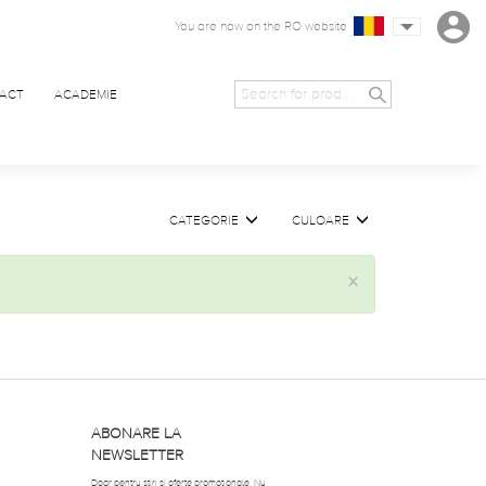
You are now on the RO website
ACT
ACADEMIE
CATEGORIE
CULOARE
×
ABONARE LA
NEWSLETTER
Doar pentru știri si oferte promoționale. Nu