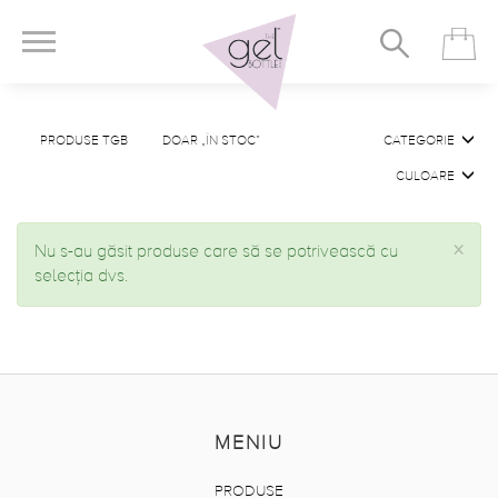
PRODUSE TGB
DOAR „ÎN STOC”
CATEGORIE
CULOARE
×
Nu s-au găsit produse care să se potrivească cu
selecția dvs.
MENIU
PRODUSE