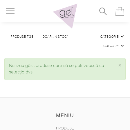
PRODUSE TGB
DOAR „ÎN STOC”
CATEGORIE
CULOARE
×
Nu s-au găsit produse care să se potrivească cu
selecția dvs.
MENIU
PRODUSE