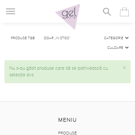
PRODUSE TGB
DOAR „ÎN STOC”
CATEGORIE
CULOARE
×
Nu s-au găsit produse care să se potrivească cu
selecția dvs.
MENIU
PRODUSE